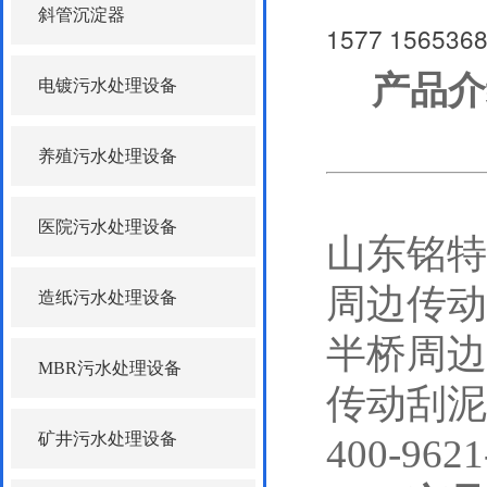
斜管沉淀器
1577 156536
产品介
电镀污水处理设备
养殖污水处理设备
医院污水处理设备
山东铭特
周边传动
造纸污水处理设备
半桥周边
MBR污水处理设备
传动刮泥机
矿井污水处理设备
400-9621