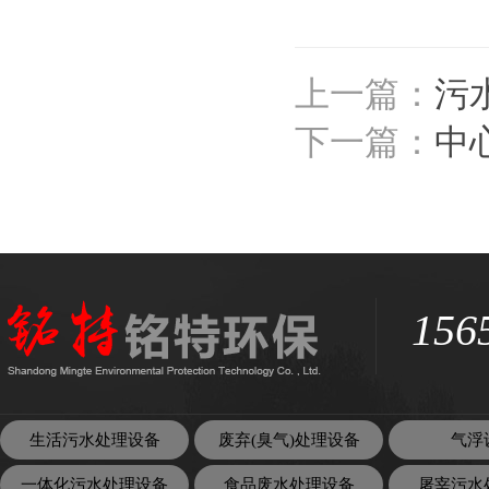
上一篇：
污
下一篇：
中
156
生活污水处理设备
废弃(臭气)处理设备
气浮
一体化污水处理设备
食品废水处理设备
屠宰污水