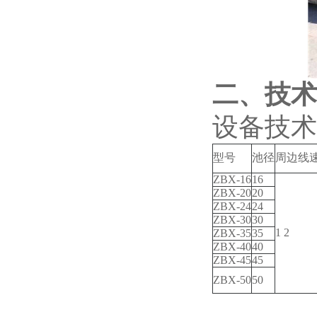
二、技术
设备技术参数T
型号
池径
周边线速
ZBX-16
16
ZBX-20
20
ZBX-24
24
ZBX-30
30
1 2
ZBX-35
35
ZBX-40
40
ZBX-45
45
ZBX-50
50