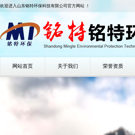
欢迎进入山东铭特环保科技有限公司官方网站 ！
网站首页
关于我们
荣誉资质