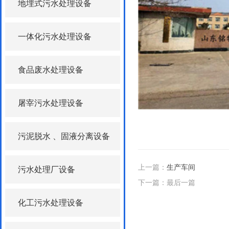
地埋式污水处理设备
一体化污水处理设备
食品废水处理设备
屠宰污水处理设备
污泥脱水 、固液分离设备
上一篇：
生产车间
污水处理厂设备
下一篇：
最后一篇
化工污水处理设备