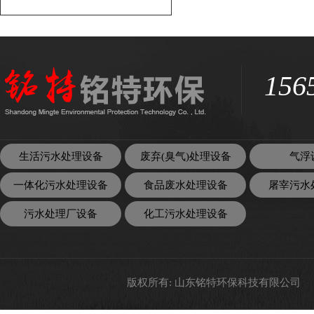
156
生活污水处理设备
废弃(臭气)处理设备
气浮
一体化污水处理设备
食品废水处理设备
屠宰污水
污水处理厂设备
化工污水处理设备
版权所有: 山东铭特环保科技有限公司